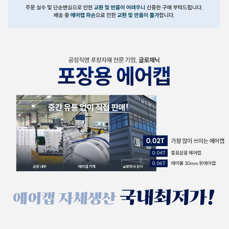
보
기
포
장
뽁
뽁
이
뽁
뽁
이
봉
투
발
포
지
포
장
랩
폼
포