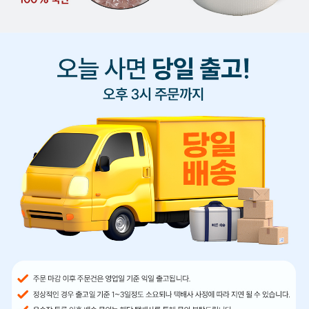
용
채
널
글
로
제
닉
수
입
품
기
계
설
비
용
차
배
송
블
랙
.
핑
크
뽁
뽁