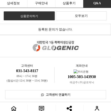
- 포장을 개봉하였거나 포장이 훼손되어 상품가치가 상실된 경우
상세정보
구매안내
상품후기
Q&A
(예 : 가전제품, 식품, 음반 등, 단 액정화면이 부착된 노트북,
LCD모니터, 디지털 카메라 등의 불량화소에 따른 반품/교환은 제조사
기준에 따릅니다.)
모두보기
상품문의하기
- 고객님의 사용 또는 일부 소비에 의하여 상품의 가치가 현저히
감소한 경우 단, 화장품등의 경우 시용제품을 제공한 경우에 한 합니다.
- 시간의 경과에 의하여 재판매가 곤란할 정도로 상품등의 가치가
현저히 감소한 경우
등록된 문의가 없습니다.
- 복제가 가능한 상품등의 포장을 훼손한 경우
(자세한 내용은 고객만족센터 1:1 E-MAIL상담을 이용해 주시기 바랍
니다.)
※ 고객님의 마음이 바뀌어 교환, 반품을 하실 경우 상품반송 비용은 고
객님께서 부담하셔야 합니다.
(색상 교환, 사이즈 교환 등 포함)
고객센터
계좌안내
031-543-8117
09시 ~ 17시 30분
1005-503-143930
(점심시간 12시 30분 ~ 13시 30분)
예금주:(주)글로제닉
고객센터 연결하기