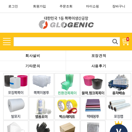
로그인
회원가입
주문조회
마이쇼핑
장바구니
카테고리
고
0
객
님
회사설비
포장견적
은
현
기타문의
사용후기
재
로
그
아
웃
중
이
십
니
다.
회