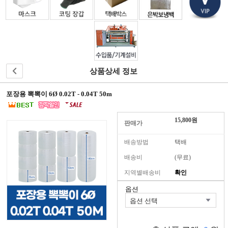
원
으
로
가
입
하
시
상품상세 정보
면
더
포장용 뽁뽁이 6Ø 0.02T - 0.04T 50m
많
은
정
15,800원
판매가
보
와
배송방법
택배
혜
택
배송비
(무료)
을
지역별배송비
확인
받
으
옵션
실
수
있
습