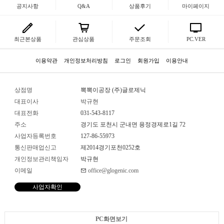
공지사항
Q&A
상품후기
마이페이지
최근본상품
관심상품
주문조회
PC.VER
이용약관
개인정보처리방침
로그인
회원가입
이용안내
상점명
뽁뽁이공장 (주)글로제닉
대표이사
박규현
대표전화
031-543-8117
주소
경기도 포천시 군내면 용정경제로1길 72
사업자등록번호
127-86-55973
통신판매업신고
제2014경기포천0252호
개인정보관리책임자
박규현
이메일
office@glogenic.com
사업자확인
PC화면보기