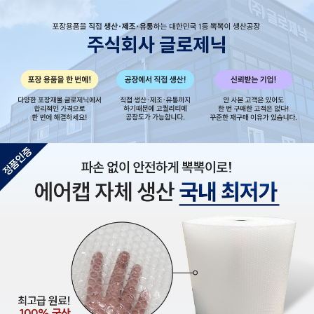
미
박
스
테
이
프
택
배
봉
투
마
스
크
코
팅
장
갑
멤
버
쉽
전