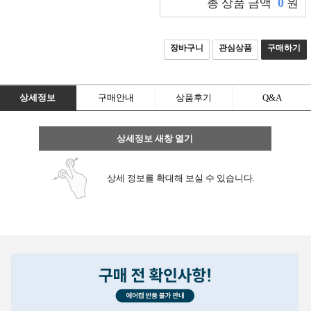
0
총 상품 금액
원
니
다.
장바구니
관심상품
구매하기
회
원
상세정보
구매안내
상품후기
Q&A
가
입
상세정보 새창 열기
로
상세 정보를 확대해 보실 수 있습니다.
그
인
전
체
메
뉴