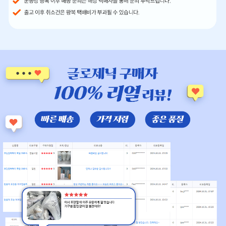
이
은
박
보
냉
백
택
배
박
스
생
활
용
품
공
지
사
항
문
의
하