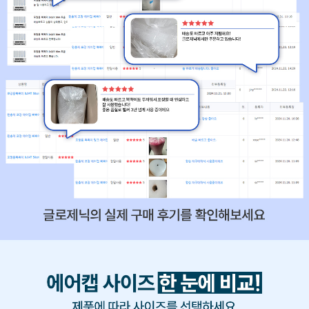
기
FAQ
이
용
안
내
개
인
정
보
보
호
정
책
관
최
심
근
상
본
품
상
품
주
문
조
회