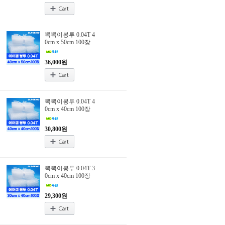
니
다.
뽁뽁이봉투 0.04T 4
0cm x 50cm 100장
회
원
36,000원
가
입
뽁뽁이봉투 0.04T 4
0cm x 40cm 100장
로
30,800원
그
인
뽁뽁이봉투 0.04T 3
0cm x 40cm 100장
전
29,300원
체
메
뉴