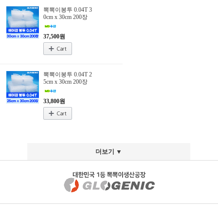
뽁뽁이봉투 0.04T 3
보
0cm x 30cm 200장
기
37,500원
포
장
뽁
뽁
이
뽁뽁이봉투 0.04T 2
5cm x 30cm 200장
뽁
뽁
33,800원
이
봉
투
발
포
더보기 ▼
지
포
장
랩
폼
포