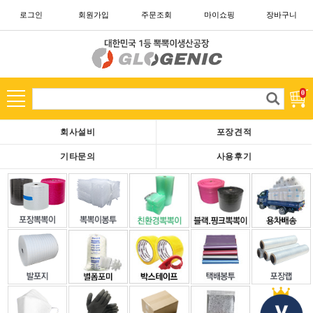
로그인
회원가입
주문조회
마이쇼핑
장바구니
카테고리
고
0
객
님
회사설비
포장견적
은
현
기타문의
사용후기
재
로
그
아
웃
중
이
십
니
다.
회