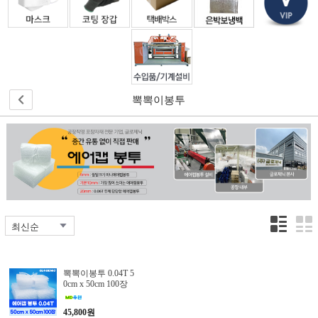
원
으
로
가
입
하
시
뽁뽁이봉투
면
더
많
은
정
보
와
혜
택
을
받
으
뽁뽁이봉투 0.04T 5
실
0cm x 50cm 100장
수
있
45,800원
습