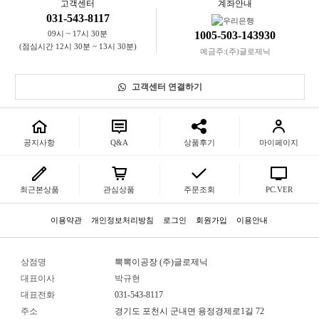
고객센터
계좌안내
미
031-543-8117
09시 ~ 17시 30분
1005-503-143930
박
(점심시간 12시 30분 ~ 13시 30분)
스
예금주:(주)글로제닉
테
이
프
고객센터 연결하기
택
배
봉
투
공지사항
Q&A
상품후기
마이페이지
마
스
크
최근본상품
관심상품
주문조회
PC.VER
코
이용약관
개인정보처리방침
로그인
회원가입
이용안내
팅
장
갑
상점명
뽁뽁이공장 (주)글로제닉
대표이사
박규현
멤
버
대표전화
031-543-8117
쉽
전
주소
경기도 포천시 군내면 용정경제로1길 72