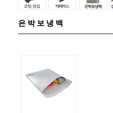
은박보냉백