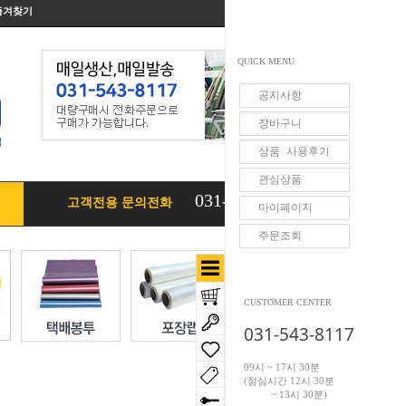
즐겨찾기
QUICK MENU
공지사항
장바구니
상품 사용후기
관심상품
031-543-8117
고객전용 문의전화
마이페이지
주문조회
CUSTOMER CENTER
031-543-8117
09시 ~ 17시 30분
(점심시간 12시 30분
~ 13시 30분)