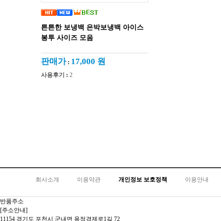
튼튼한 보냉백 은박보냉백 아이스
봉투 사이즈 모음
판매가
17,000 원
:
사용후기
:
2
회사소개
이용약관
개인정보 보호정책
이용안내
반품주소
[주소안내]
11154 경기도 포천시 군내면 용정경제로1길 72