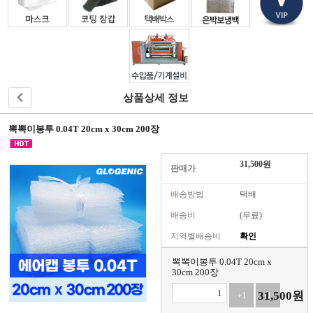
원
으
로
가
입
하
시
상품상세 정보
면
더
뽁뽁이봉투 0.04T 20cm x 30cm 200장
많
은
정
31,500
원
판매가
보
와
배송방법
택배
혜
택
배송비
(무료)
을
지역별배송비
확인
받
으
뽁뽁이봉투 0.04T 20cm x
실
30cm 200장
수
31,500
원
+1
-1
있
습