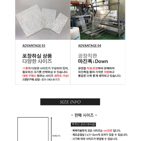
용
채
널
글
로
제
닉
수
입
품
기
계
설
비
용
차
배
송
블
랙
.
핑
크
뽁
뽁