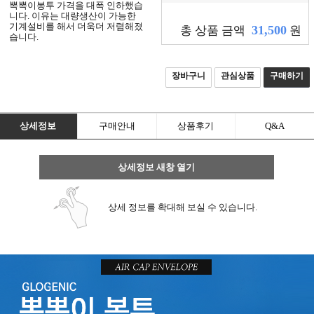
뽁뽁이봉투 가격을 대폭 인하했습
니
니다. 이유는 대량생산이 가능한
기계설비를 해서 더욱더 저렴해졌
다.
31,500
총 상품 금액
원
습니다.
회
장바구니
관심상품
구매하기
원
가
입
상세정보
구매안내
상품후기
Q&A
상세정보 새창 열기
로
그
상세 정보를 확대해 보실 수 있습니다.
인
전
체
메
뉴