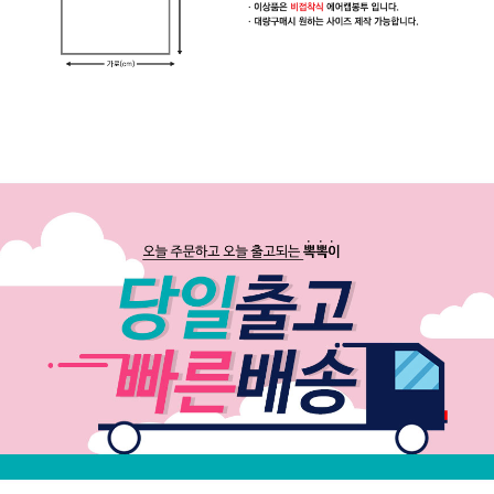
이
은
박
보
냉
백
택
배
박
스
생
활
용
품
공
지
사
항
문
의
하