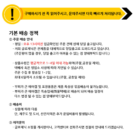
기
FAQ
이
용
안
내
개
인
정
보
보
호
정
책
관
최
심
근
상
본
품
상
품
주
문
조
회