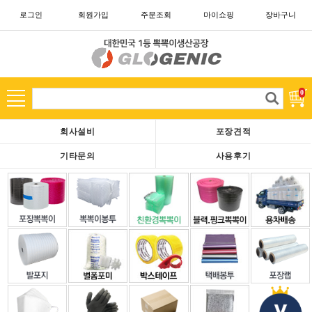
로그인
회원가입
주문조회
마이쇼핑
장바구니
카테고리
고
0
객
님
회사설비
포장견적
은
현
기타문의
사용후기
재
로
그
아
웃
중
이
십
니
다.
회