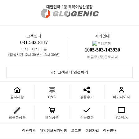
니다.)
※ 고객님의 마음이 바뀌어 교환, 반품을 하실 경우 상품반송 비용은 고
객님께서 부담하셔야 합니다.
(색상 교환, 사이즈 교환 등 포함)
고객센터
계좌안내
031-543-8117
09시 ~ 17시 30분
1005-503-143930
(점심시간 12시 30분 ~ 13시 30분)
예금주:(주)글로제닉
고객센터 연결하기
공지사항
Q&A
상품후기
마이페이지
최근본상품
관심상품
주문조회
PC.VER
이용약관
개인정보처리방침
로그인
회원가입
이용안내