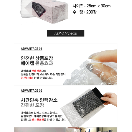
미
박
스
테
이
프
택
배
봉
투
마
스
크
코
팅
장
갑
멤
버
쉽
전