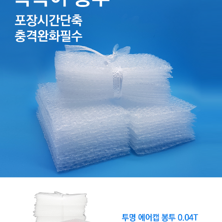
보
기
포
장
뽁
뽁
이
뽁
뽁
이
봉
투
발
포
지
포
장
랩
폼
포