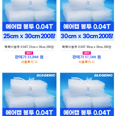
이
은
박
보
냉
백
택
배
박
뽁뽁이봉투 0.04T 25cm x 30cm 200장
뽁뽁이봉투 0.04T 30cm x 30cm 200장
스
판매가
33,800 원
판매가
37,500 원
:
:
생
사용후기
54
사용후기
41
활
:
:
용
품
공
지
사
항
문
의
하