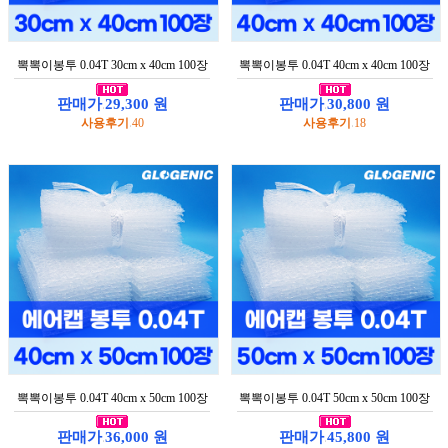
기
FAQ
뽁뽁이봉투 0.04T 30cm x 40cm 100장
뽁뽁이봉투 0.04T 40cm x 40cm 100장
이
용
판매가
29,300 원
판매가
30,800 원
:
:
안
사용후기
40
사용후기
18
내
:
:
개
인
정
보
보
호
정
책
관
최
심
근
상
본
품
상
품
주
문
뽁뽁이봉투 0.04T 40cm x 50cm 100장
뽁뽁이봉투 0.04T 50cm x 50cm 100장
조
회
판매가
36,000 원
판매가
45,800 원
:
: