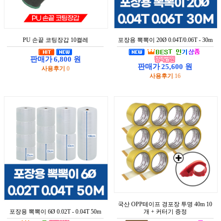
PU 손끝 코팅장갑 10켤레
포장용 뽁뽁이 20Ø 0.04T/0.06T - 30m
판매가
6,800 원
:
판매가
25,600 원
사용후기
0
:
:
사용후기
16
:
국산 OPP테이프 경포장 투명 40m 10
포장용 뽁뽁이 6Ø 0.02T - 0.04T 50m
개 + 커터기 증정