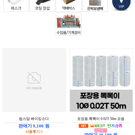
원
으
로
가
입
하
시
면
더
많
은
정
보
와
혜
택
을
받
으
실
럽스맘 베이킹소다
포장용 뽁뽁이 0.02T 50m 모음
수
판매가
9,100 원
있
:
사용후기
0
:
습
판매가
20,100 원