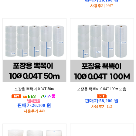
:
니
사용후기
2667
:
다.
회
원
가
입
로
그
포장용 뽁뽁이 0.04T 50m
포장용 뽁뽁이 0.04T 100m 모음
인
판매가
58,200 원
:
판매가
26,100 원
사용후기
152
:
:
전
사용후기
449
:
체
메
뉴