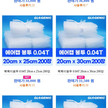
판매가
33,800 원
판매가
36,800 원
용
:
:
채
사용후기
22
사용후기
7
:
:
널
글
로
제
닉
수
입
품
기
계
설
비
용
차
배
뽁뽁이봉투 0.04T 20cm x 25cm 200장
뽁뽁이봉투 0.04T 20cm x 30cm 200장
송
판매가
30,000 원
판매가
31,500 원
:
:
블
사용후기
15
사용후기
10
:
:
랙
.
핑
크
뽁
뽁