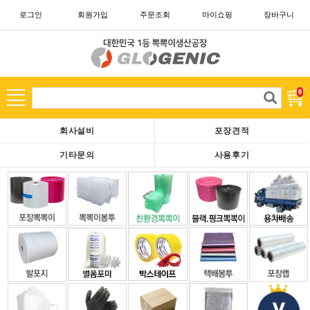
로그인
회원가입
주문조회
마이쇼핑
장바구니
카테고리
고
0
객
님
회사설비
포장견적
은
현
기타문의
사용후기
재
로
그
아
웃
중
이
십
니
다.
회