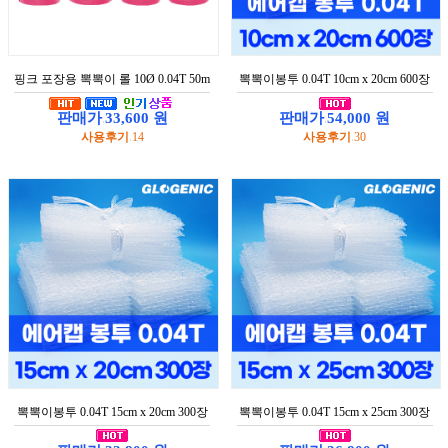
미
박
스
핑크 포장용 뽁뽁이 롤 10Ø 0.04T 50m
뽁뽁이봉투 0.04T 10cm x 20cm 600장
테
이
프
판매가
33,600 원
판매가
54,000 원
:
:
사용후기
14
사용후기
30
:
:
택
배
봉
투
마
스
크
코
팅
장
갑
멤
버
뽁뽁이봉투 0.04T 15cm x 20cm 300장
뽁뽁이봉투 0.04T 15cm x 25cm 300장
쉽
전