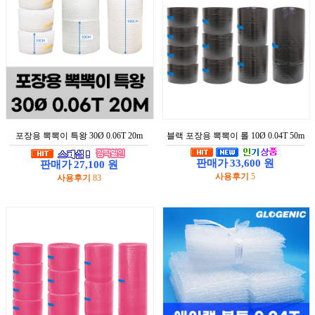
보
기
포
장
뽁
뽁
이
뽁
포장용 뽁뽁이 특왕 30Ø 0.06T 20m
블랙 포장용 뽁뽁이 롤 10Ø 0.04T 50m
뽁
이
판매가
33,600 원
판매가
27,100 원
봉
:
:
투
사용후기
5
사용후기
83
:
:
발
포
지
포
장
랩
폼
포