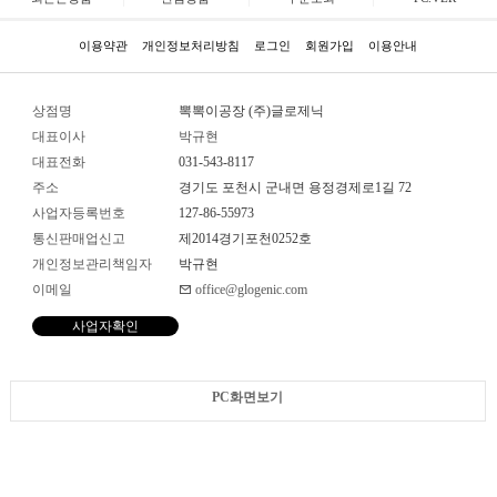
이용약관
개인정보처리방침
로그인
회원가입
이용안내
상점명
뽁뽁이공장 (주)글로제닉
대표이사
박규현
대표전화
031-543-8117
주소
경기도 포천시 군내면 용정경제로1길 72
사업자등록번호
127-86-55973
통신판매업신고
제2014경기포천0252호
개인정보관리책임자
박규현
이메일
office@glogenic.com
사업자확인
PC화면보기