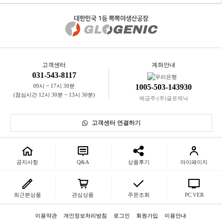
(자세한 내용은 고객만족센터 1:1 E-MAIL상담을 이용해 주시기 바랍
니다.)
※ 고객님의 마음이 바뀌어 교환, 반품을 하실 경우 상품반송 비용은 고
객님께서 부담하셔야 합니다.
(색상 교환, 사이즈 교환 등 포함)
고객센터
계좌안내
031-543-8117
09시 ~ 17시 30분
1005-503-143930
(점심시간 12시 30분 ~ 13시 30분)
예금주:(주)글로제닉
고객센터 연결하기
공지사항
Q&A
상품후기
마이페이지
최근본상품
관심상품
주문조회
PC.VER
이용약관
개인정보처리방침
로그인
회원가입
이용안내