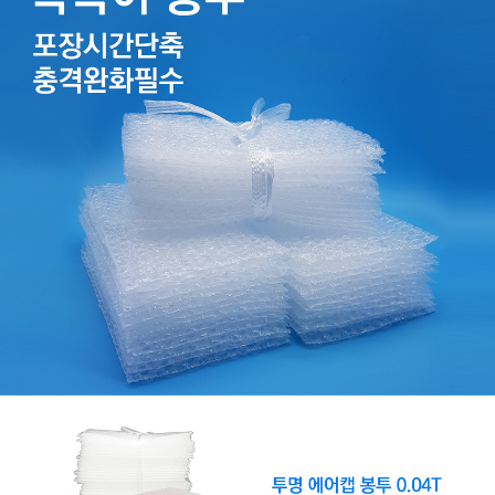
보
기
포
장
뽁
뽁
이
뽁
뽁
이
봉
투
발
포
지
포
장
랩
폼
포