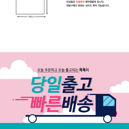
이
은
박
보
냉
백
택
배
박
스
생
활
용
품
공
지
사
항
문
의
하