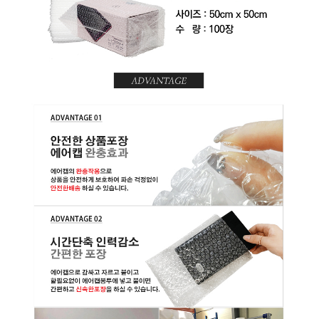
미
박
스
테
이
프
택
배
봉
투
마
스
크
코
팅
장
갑
멤
버
쉽
전