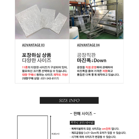
용
채
널
글
로
제
닉
수
입
품
기
계
설
비
용
차
배
송
블
랙
.
핑
크
뽁
뽁