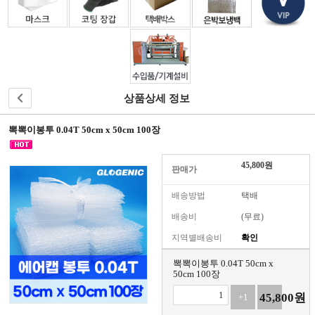
원
으
로
가
입
하
시
상품상세 정보
면
더
뽁뽁이봉투 0.04T 50cm x 50cm 100장
많
은
정
45,800
원
판매가
보
와
배송방법
택배
혜
택
배송비
(무료)
을
지역별배송비
확인
받
으
뽁뽁이봉투 0.04T 50cm x
실
50cm 100장
수
45,800
원
+1
-1
있
습