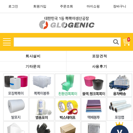
로그인
회원가입
주문조회
마이쇼핑
장바구니
카테고리
고
0
객
님
회사설비
포장견적
은
현
기타문의
사용후기
재
로
그
아
웃
중
이
십
니
다.
회