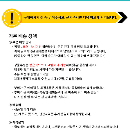
기
FAQ
이
용
안
내
개
인
정
보
보
호
정
책
관
최
심
근
상
본
품
상
품
주
문
조
회