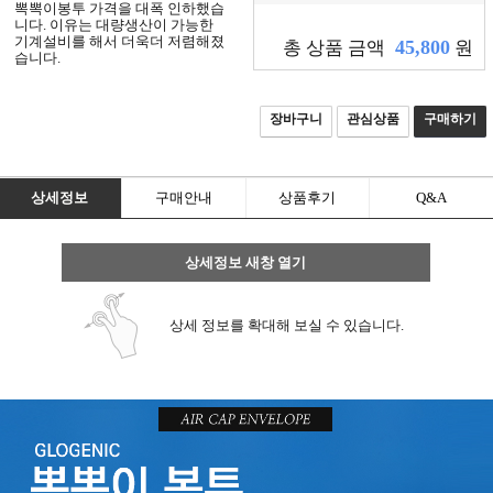
뽁뽁이봉투 가격을 대폭 인하했습
니
니다. 이유는 대량생산이 가능한
기계설비를 해서 더욱더 저렴해졌
다.
45,800
총 상품 금액
원
습니다.
회
장바구니
관심상품
구매하기
원
가
입
상세정보
구매안내
상품후기
Q&A
상세정보 새창 열기
로
그
상세 정보를 확대해 보실 수 있습니다.
인
전
체
메
뉴